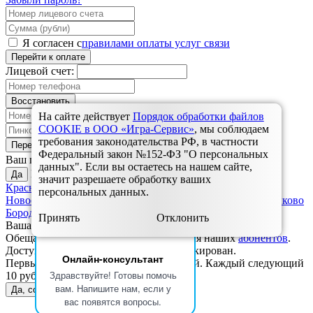
Я согласен с
правилами оплаты услуг связи
Перейти к оплате
Лицевой счет:
Восстановить
На сайте действует
Порядок обработки файлов
COOKIE в ООО «Игра-Сервис»
, мы соблюдаем
требования законодательства РФ, в частности
Перейти к оплате
Федеральный закон №152-ФЗ "О персональных
Красноярск?
Ваш город
данных". Если вы остаетесь на нашем сайте,
Выбрать другой:
Да
значит разрешаете обработку ваших
Красноярск
Дивногорск
Зеленогорск
Назарово
Ужур,
персональных данных.
Новоселово, Балахта
Ульяновск
Шарыпово
Березовка, Зыково
Бородино
Заозерный
Уяр, Громадск
Ачинск
Минусинск
Принять
Отклонить
Ваша заявка успешно отправлена.
Обещанный платёж доступен только для наших
абонентов
.
Доступ на вашем лицевом счете не блокирован.
Онлайн-консультант
Первый обещанный платёж бесплатный. Каждый следующий
Здравствуйте! Готовы помочь
10 рублей.
вам. Напишите нам, если у
Да, согласен
Спасибо, не надо
вас появятся вопросы.