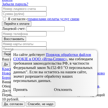
Забыли пароль?
Я согласен с
правилами оплаты услуг связи
Перейти к оплате
Лицевой счет:
Восстановить
Перейти к оплате
На сайте действует
Порядок обработки файлов
Красноярск?
COOKIE в ООО «Игра-Сервис»
, мы соблюдаем
Ваш город
требования законодательства РФ, в частности
Выбрать другой:
Да
Федеральный закон №152-ФЗ "О персональных
Красноярск
Дивногорск
Зеленогорск
Назарово
Ужур,
данных". Если вы остаетесь на нашем сайте,
Новоселово, Балахта
Ульяновск
Шарыпово
Березовка, Зыково
значит разрешаете обработку ваших
Бородино
Заозерный
Уяр, Громадск
Ачинск
Минусинск
персональных данных.
Ваша заявка успешно отправлена.
Обещанный платёж доступен только для наших
абонентов
.
Принять
Отклонить
Доступ на вашем лицевом счете не блокирован.
Первый обещанный платёж бесплатный. Каждый следующий
10 рублей.
Да, согласен
Спасибо, не надо