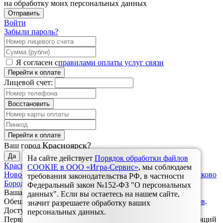
на обработку моих персональных данных
Отправить
Войти
Забыли пароль?
Я согласен с
правилами оплаты услуг связи
Перейти к оплате
Лицевой счет:
Восстановить
Перейти к оплате
Красноярск?
Ваш город
Выбрать другой:
Да
На сайте действует
Порядок обработки файлов
Красноярск
Дивногорск
Зеленогорск
Назарово
Ужур,
COOKIE в ООО «Игра-Сервис»
, мы соблюдаем
Новоселово, Балахта
Ульяновск
Шарыпово
Березовка, Зыково
требования законодательства РФ, в частности
Бородино
Заозерный
Уяр, Громадск
Ачинск
Минусинск
Федеральный закон №152-ФЗ "О персональных
Ваша заявка успешно отправлена.
данных". Если вы остаетесь на нашем сайте,
Обещанный платёж доступен только для наших
абонентов
.
значит разрешаете обработку ваших
Доступ на вашем лицевом счете не блокирован.
персональных данных.
Первый обещанный платёж бесплатный. Каждый следующий