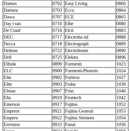
Dantax
0702
Easy Living
0860
Datsura
0703
Ecco
0864
Dawa
0707
ECE
0865
Day t ran
0710
Elbe
0880
De Craaf
0716
Elcit
0883
DEC
0717
Electroba nd
0888
Decca
0718
Electrograph
0889
Deitron
0722
Electrohome
0890
Dell
0725
Elektra
0896
Elfunk
0899
Formenti
1023
ELC
0900
Formenti-Phoenix
1024
Elin
0902
Fortress
1027
Elite
0903
Fraba
1030
Elman
0907
Friac
1040
Elta
0910
Frontech
1042
Emerson
0917
Fujitsu
1052
Emperor
0921
Fujitsu General
1053
Emprex
0922
Fujitsu Siemens
1054
Envision
0933
Funai
1056