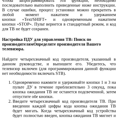
чтобы запрограммировать эти функции, необходимо
последовательно выполнить приведенные ниже инструкции.
В случае ошибки, процесс установки можно прекратить в
любой момент нажатием и удержанием
кнопки «Text/SHIFT» и одновременным нажатием
кнопки «STOP». Пульт вернется в стандартный режим, и код
для ТВ не будет сохранен.
Настройка ПДУ для управления ТВ: Поиск по
производителямОпределите производителя Вашего
телевизора.
Найдите четырехзначный код производителя, указанный в
данном руководстве, и выпишите его. Убедитесь, что
телевизор включен (для программирования данной функции
нет необходимости включать STB).
Одновременно нажмите и удерживайте кнопки 1 и 3 на
пульте ДУ в течение приблизительно 3 секунд, пока
кнопка ожидания ТВ не останется подсвеченной, затем
отпустите обе кнопки.
Введите четырехзначный код производителя ТВ. При
введении каждой цифры кода кнопка ожидания ТВ
будет мигать. Когда четырехзначный код устройства
будет полностью введен, кнопка ожидания ТВ мигнет и