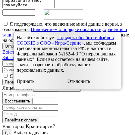
Я подтверждаю, что введенные мной данные верны, я
ознакомлен с
Положением о порядке обработки, хранения и
защиты персональных данных пользователей
и даю согласие
На сайте действует
Порядок обработки файлов
на обработку моих персональных данных
COOKIE в ООО «Игра-Сервис»
, мы соблюдаем
Отправить
требования законодательства РФ, в частности
Войти
Федеральный закон №152-ФЗ "О персональных
Забыли пароль?
данных". Если вы остаетесь на нашем сайте,
значит разрешаете обработку ваших
персональных данных.
Я согласен с
правилами оплаты услуг связи
Принять
Отклонить
Перейти к оплате
Лицевой счет:
Восстановить
Перейти к оплате
Красноярск?
Ваш город
Выбрать другой:
Да