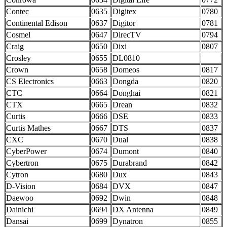
Contec
0635
Digitex
0780
Continental Edison
0637
Digitor
0781
Cosmel
0647
DirecTV
0794
Craig
0650
Dixi
0807
Crosley
0655
DL0810
Crown
0658
Domeos
0817
CS Electronics
0663
Dongda
0820
CTC
0664
Donghai
0821
CTX
0665
Drean
0832
Curtis
0666
DSE
0833
Curtis Mathes
0667
DTS
0837
CXC
0670
Dual
0838
CyberPower
0674
Dumont
0840
Cybertron
0675
Durabrand
0842
Cytron
0680
Dux
0843
D-Vision
0684
DVX
0847
Daewoo
0692
Dwin
0848
Dainichi
0694
DX Antenna
0849
Dansai
0699
Dynatron
0855