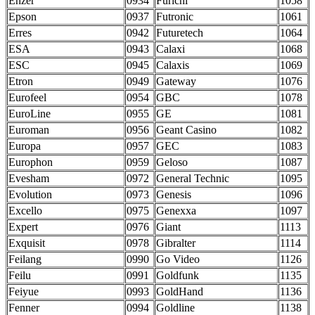
Enzer
0934
Furichi
1058
Epson
0937
Futronic
1061
Erres
0942
Futuretech
1064
ESA
0943
Calaxi
1068
ESC
0945
Calaxis
1069
Etron
0949
Gateway
1076
Eurofeel
0954
GBC
1078
EuroLine
0955
GE
1081
Euroman
0956
Geant Casino
1082
Europa
0957
GEC
1083
Europhon
0959
Geloso
1087
Evesham
0972
General Technic
1095
Evolution
0973
Genesis
1096
Excello
0975
Genexxa
1097
Expert
0976
Giant
1113
Exquisit
0978
Gibralter
1114
Feilang
0990
Go Video
1126
Feilu
0991
Goldfunk
1135
Feiyue
0993
GoldHand
1136
Fenner
0994
Goldline
1138