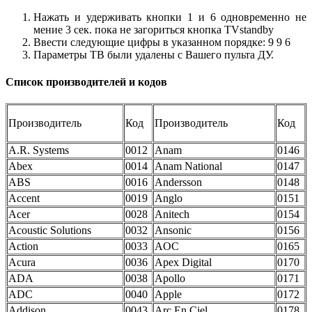
Нажать и удерживать кнопки 1 и 6 одновременно не
мение 3 сек. пока не загориться кнопка TVstandby
Ввести следующие цифры в указанном порядке: 9 9 6
Параметры ТВ были удалены с Вашего пульта ДУ.
Список производителей и кодов
Производитель
Код
Производитель
Код
A.R. Systems
0012
Anam
0146
Abex
0014
Anam National
0147
ABS
0016
Andersson
0148
Accent
0019
Anglo
0151
Acer
0028
Anitech
0154
Acoustic Solutions
0032
Ansonic
0156
Action
0033
AOC
0165
Acura
0036
Apex Digital
0170
ADA
0038
Apollo
0171
ADC
0040
Apple
0172
Addison
0043
Arc En Ciel
0178