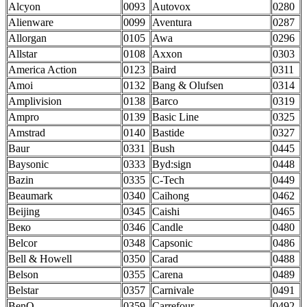
Alcyon
0093
Autovox
0280
Alienware
0099
Aventura
0287
Allorgan
0105
Awa
0296
Allstar
0108
Axxon
0303
America Action
0123
Baird
0311
Amoi
0132
Bang & Olufsen
0314
Amplivision
0138
Barco
0319
Ampro
0139
Basic Line
0325
Amstrad
0140
Bastide
0327
Baur
0331
Bush
0445
Baysonic
0333
Byd:sign
0448
Bazin
0335
C-Tech
0449
Beaumark
0340
Caihong
0462
Beijing
0345
Caishi
0465
Веко
0346
Candle
0480
Belcor
0348
Capsonic
0486
Bell & Howell
0350
Carad
0488
Belson
0355
Carena
0489
Belstar
0357
Carnivale
0491
BenQ
0359
Carrefour
0492