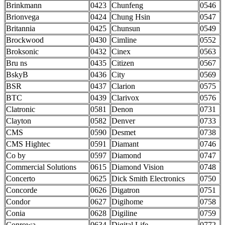
Brinkmann
0423
Chunfeng
0546
Brionvega
0424
Chung Hsin
0547
Britannia
0425
Chunsun
0549
Brockwood
0430
Cimline
0552
Broksonic
0432
Cinex
0563
Bru ns
0435
Citizen
0567
BskyB
0436
City
0569
BSR
0437
Clarion
0575
BTC
0439
Clarivox
0576
Clatronic
0581
Denon
0731
Clayton
0582
Denver
0733
CMS
0590
Desmet
0738
CMS Hightec
0591
Diamant
0746
Co by
0597
Diamond
0747
Commercial Solutions
0615
Diamond Vision
0748
Concerto
0625
Dick Smith Electronics
0750
Concorde
0626
Digatron
0751
Condor
0627
Digihome
0758
Conia
0628
Digiline
0759
Conrowa
0634
Digital Life
0772