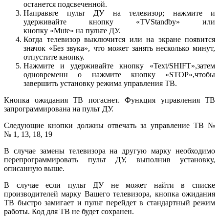
останется подсвеченной.
Направьте пульт ДУ на телевизор; нажмите и
удерживайте кнопку «TVStandby» или
кнопку «Mute» на пульте ДУ.
Когда телевизор выключится или на экране появится
значок «Без звука», что может занять несколько минут,
отпустите кнопку.
Нажмите и удерживайте кнопку «Text/SHIFT»,затем
одновременн о нажмите кнопку «STOP»,чтобы
завершить установку режима управления ТВ.
Кнопка ожидания ТВ погаснет. Функция управления ТВ
запрограммирована на пульт ДУ.
Следующие кнопки должны отвечать за управление ТВ №
№ 1, 13, 18, 19
В случае замены телевизора на другую марку необходимо
перепрограммировать пульт ДУ, выполнив установку,
описанную выше.
В случае если пульт ДУ не может найти в списке
производителей марку Вашего телевизора, кнопка ожидания
ТВ быстро замигает и пульт перейдет в стандартный режим
работы. Код для ТВ не будет сохранен.