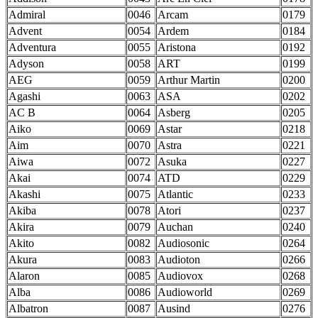
Admiral
0046
Arcam
0179
Advent
0054
Ardem
0184
Adventura
0055
Aristona
0192
Adyson
0058
ART
0199
AEG
0059
Arthur Martin
0200
Agashi
0063
ASA
0202
AC В
0064
Asberg
0205
Aiko
0069
Astar
0218
Aim
0070
Astra
0221
Aiwa
0072
Asuka
0227
Akai
0074
ATD
0229
Akashi
0075
Atlantic
0233
Akiba
0078
Atori
0237
Akira
0079
Auchan
0240
Akito
0082
Audiosonic
0264
Akura
0083
Audioton
0266
Alaron
0085
Audiovox
0268
Alba
0086
Audioworld
0269
Albatron
0087
Ausind
0276