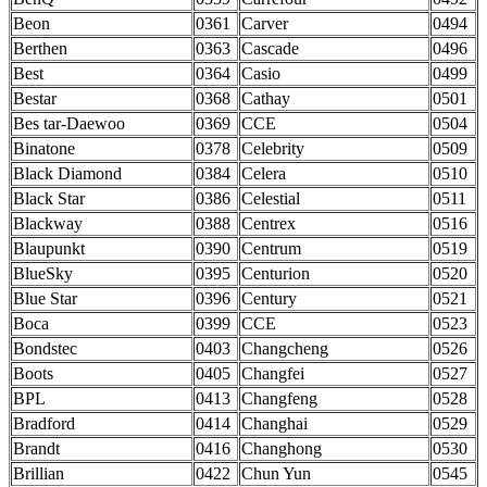
Beon
0361
Carver
0494
Berthen
0363
Cascade
0496
Best
0364
Casio
0499
Bestar
0368
Cathay
0501
Bes tar-Daewoo
0369
CCE
0504
Binatone
0378
Celebrity
0509
Black Diamond
0384
Celera
0510
Black Star
0386
Celestial
0511
Blackway
0388
Centrex
0516
Blaupunkt
0390
Centrum
0519
BlueSky
0395
Centurion
0520
Blue Star
0396
Century
0521
Boca
0399
CCE
0523
Bondstec
0403
Changcheng
0526
Boots
0405
Changfei
0527
BPL
0413
Changfeng
0528
Bradford
0414
Changhai
0529
Brandt
0416
Changhong
0530
Brillian
0422
Chun Yun
0545