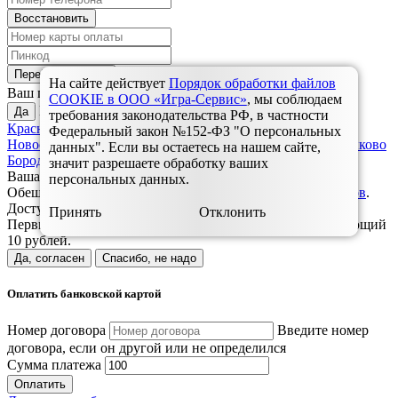
Восстановить
Перейти к оплате
На сайте действует
Порядок обработки файлов
Красноярск?
Ваш город
COOKIE в ООО «Игра-Сервис»
, мы соблюдаем
Выбрать другой:
Да
требования законодательства РФ, в частности
Красноярск
Дивногорск
Зеленогорск
Назарово
Ужур,
Федеральный закон №152-ФЗ "О персональных
Новоселово, Балахта
Ульяновск
Шарыпово
Березовка, Зыково
данных". Если вы остаетесь на нашем сайте,
Бородино
Заозерный
Уяр, Громадск
Ачинск
Минусинск
значит разрешаете обработку ваших
Ваша заявка успешно отправлена.
персональных данных.
Обещанный платёж доступен только для наших
абонентов
.
Доступ на вашем лицевом счете не блокирован.
Принять
Отклонить
Первый обещанный платёж бесплатный. Каждый следующий
10 рублей.
Да, согласен
Спасибо, не надо
Оплатить банковской картой
Номер договора
Введите номер
договора, если он другой или не определился
Сумма платежа
Оплатить