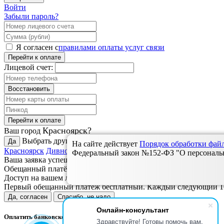
Войти
Забыли пароль?
Я согласен с
правилами оплаты услуг связи
Перейти к оплате
Лицевой счет:
Восстановить
Перейти к оплате
Красноярск?
Ваш город
Выбрать другой:
Да
На сайте действует
Порядок обработки фа
Красноярск
Дивногорск
Зеленогорск
Назарово
Ужур, Новосело
Федеральный закон №152-ФЗ "О персональны
Ваша заявка успешно отправлена.
Обещанный платёж доступен только для наших
абонентов
.
Доступ на вашем лицевом счете не блокирован.
Первый обещанный платёж бесплатный. Каждый следующий 10
Да, согласен
Спасибо, не надо
Онлайн-консультант
Оплатить банковской картой
Здравствуйте! Готовы помочь вам.