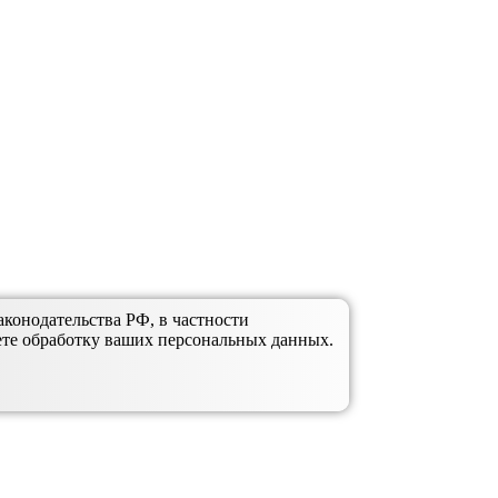
аконодательства РФ, в частности
аозерный
Уяр, Громадск
Ачинск
Минусинск
ете обработку ваших персональных данных.