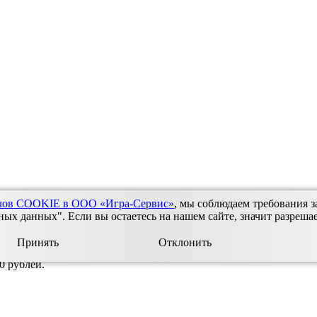
йлов COOKIE в ООО «Игра-Сервис»
, мы соблюдаем требования з
во, Балахта
Ульяновск
Шарыпово
Березовка, Зыково
Бородино
З
х данных". Если вы остаетесь на нашем сайте, значит разреша
Принять
Отклонить
 рублей.